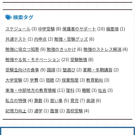
検索タグ
スケジュール
(3)
中学受験
(8)
保護者のサポート
(10)
偏差値
(1)
共通テスト
(1)
内申点
(2)
勉強・受験グッズ
(6)
勉強に役立つ知恵
(9)
勉強のきっかけ
(6)
勉強のストレス解消
(4)
勉強やる気・モチベーション
(23)
受験勉強
(8)
受験生向けの食事
(9)
国語
(1)
塾選び
(2)
夏期・冬期講習
(2)
大学受験
(2)
学費
(1)
宿題
(2)
授業態度
(3)
教育動向
(3)
東海・中部地方の教育情報
(11)
理科
(3)
睡眠
(3)
社会
(3)
私立の特徴
(4)
算数
(3)
習い事
(5)
育児
(7)
英語
(6)
記憶力向上
(2)
通学
(1)
面接
(1)
高校受験
(4)