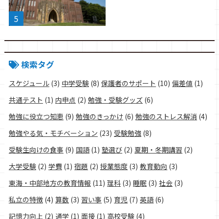
検索タグ
スケジュール
(3)
中学受験
(8)
保護者のサポート
(10)
偏差値
(1)
共通テスト
(1)
内申点
(2)
勉強・受験グッズ
(6)
勉強に役立つ知恵
(9)
勉強のきっかけ
(6)
勉強のストレス解消
(4)
勉強やる気・モチベーション
(23)
受験勉強
(8)
受験生向けの食事
(9)
国語
(1)
塾選び
(2)
夏期・冬期講習
(2)
大学受験
(2)
学費
(1)
宿題
(2)
授業態度
(3)
教育動向
(3)
東海・中部地方の教育情報
(11)
理科
(3)
睡眠
(3)
社会
(3)
私立の特徴
(4)
算数
(3)
習い事
(5)
育児
(7)
英語
(6)
記憶力向上
(2)
通学
(1)
面接
(1)
高校受験
(4)