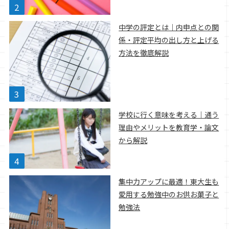
中学の評定とは｜内申点との関
係・評定平均の出し方と上げる
方法を徹底解説
学校に行く意味を考える｜通う
理由やメリットを教育学・論文
から解説
集中力アップに最適！東大生も
愛用する勉強中のお供お菓子と
勉強法