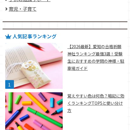
育児・子育て
人気記事ランキング
【2026最新】愛知の合格祈願
神社ランキング最強3選！受験
生におすすめの学問の神様・駐
車場ガイド
覚えやすい色は何色？暗記に効
くランキングTOP5と使い分け
方