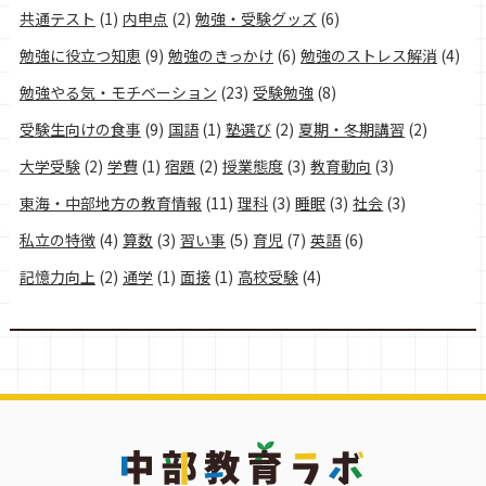
共通テスト
(1)
内申点
(2)
勉強・受験グッズ
(6)
勉強に役立つ知恵
(9)
勉強のきっかけ
(6)
勉強のストレス解消
(4)
勉強やる気・モチベーション
(23)
受験勉強
(8)
受験生向けの食事
(9)
国語
(1)
塾選び
(2)
夏期・冬期講習
(2)
大学受験
(2)
学費
(1)
宿題
(2)
授業態度
(3)
教育動向
(3)
東海・中部地方の教育情報
(11)
理科
(3)
睡眠
(3)
社会
(3)
私立の特徴
(4)
算数
(3)
習い事
(5)
育児
(7)
英語
(6)
記憶力向上
(2)
通学
(1)
面接
(1)
高校受験
(4)