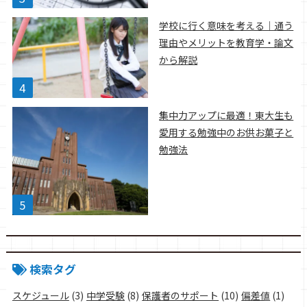
学校に行く意味を考える｜通う
理由やメリットを教育学・論文
から解説
集中力アップに最適！東大生も
愛用する勉強中のお供お菓子と
勉強法
検索タグ
スケジュール
(3)
中学受験
(8)
保護者のサポート
(10)
偏差値
(1)