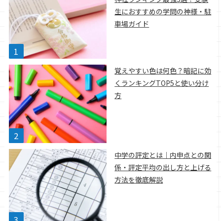
生におすすめの学問の神様・駐
車場ガイド
覚えやすい色は何色？暗記に効
くランキングTOP5と使い分け
方
中学の評定とは｜内申点との関
係・評定平均の出し方と上げる
方法を徹底解説