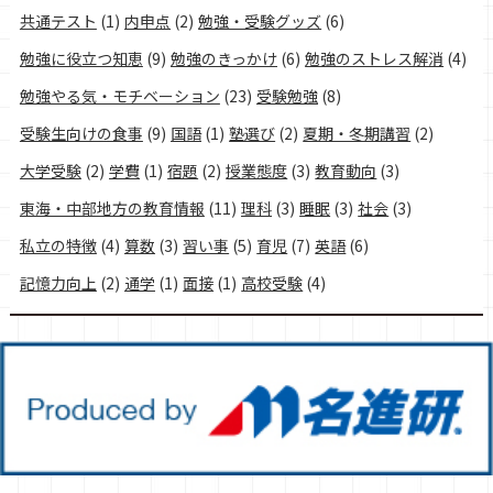
共通テスト
(1)
内申点
(2)
勉強・受験グッズ
(6)
勉強に役立つ知恵
(9)
勉強のきっかけ
(6)
勉強のストレス解消
(4)
勉強やる気・モチベーション
(23)
受験勉強
(8)
受験生向けの食事
(9)
国語
(1)
塾選び
(2)
夏期・冬期講習
(2)
大学受験
(2)
学費
(1)
宿題
(2)
授業態度
(3)
教育動向
(3)
東海・中部地方の教育情報
(11)
理科
(3)
睡眠
(3)
社会
(3)
私立の特徴
(4)
算数
(3)
習い事
(5)
育児
(7)
英語
(6)
記憶力向上
(2)
通学
(1)
面接
(1)
高校受験
(4)