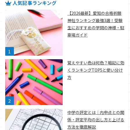
人気記事ランキング
【2026最新】愛知の合格祈願
神社ランキング最強3選！受験
生におすすめの学問の神様・駐
車場ガイド
覚えやすい色は何色？暗記に効
くランキングTOP5と使い分け
方
中学の評定とは｜内申点との関
係・評定平均の出し方と上げる
方法を徹底解説