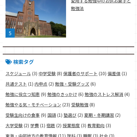
愛用する勉強中のお供お菓子と
勉強法
検索タグ
スケジュール
(3)
中学受験
(8)
保護者のサポート
(10)
偏差値
(1)
共通テスト
(1)
内申点
(2)
勉強・受験グッズ
(6)
勉強に役立つ知恵
(9)
勉強のきっかけ
(6)
勉強のストレス解消
(4)
勉強やる気・モチベーション
(23)
受験勉強
(8)
受験生向けの食事
(9)
国語
(1)
塾選び
(2)
夏期・冬期講習
(2)
大学受験
(2)
学費
(1)
宿題
(2)
授業態度
(3)
教育動向
(3)
東海・中部地方の教育情報
(11)
理科
(3)
睡眠
(3)
社会
(3)