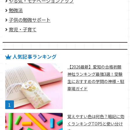
やる気・モチベーションアップ
勉強法
子供の勉強サポート
育児・子育て
人気記事ランキング
【2026最新】愛知の合格祈願
神社ランキング最強3選！受験
生におすすめの学問の神様・駐
車場ガイド
覚えやすい色は何色？暗記に効
くランキングTOP5と使い分け