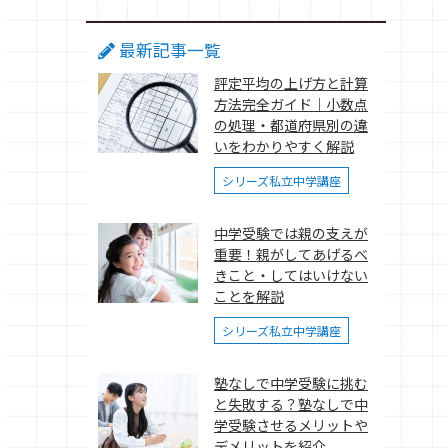
最新記事一覧
評定平均の上げ方と計算
方法完全ガイド｜小数点
の処理・都道府県別の違
いをわかりやすく解説
シリーズ私立中学講座
中学受験では親の支えが
重要！親がしてあげるべ
きこと・してはいけない
ことを解説
シリーズ私立中学講座
塾なしで中学受験に挑む
と失敗する？塾なしで中
学受験させるメリットや
デメリットを紹介