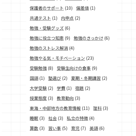
保護者のサポート
(10)
偏差値
(1)
共通テスト
(1)
内申点
(2)
勉強・受験グッズ
(6)
勉強に役立つ知恵
(9)
勉強のきっかけ
(6)
勉強のストレス解消
(4)
勉強やる気・モチベーション
(23)
受験勉強
(8)
受験生向けの食事
(9)
国語
(1)
塾選び
(2)
夏期・冬期講習
(2)
大学受験
(2)
学費
(1)
宿題
(2)
授業態度
(3)
教育動向
(3)
東海・中部地方の教育情報
(11)
理科
(3)
睡眠
(3)
社会
(3)
私立の特徴
(4)
算数
(3)
習い事
(5)
育児
(7)
英語
(6)