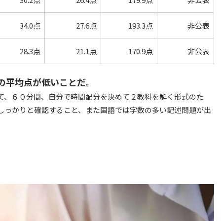
34.0点
27.6点
193.3点
非公表
28.3点
21.1点
170.9点
非公表
の平均点が低いことだ。
て、６０分間、自分で時間配分を決めて２教科を解く形式のた
しっかりと確認すること、また国語では字数の多い記述問題が出