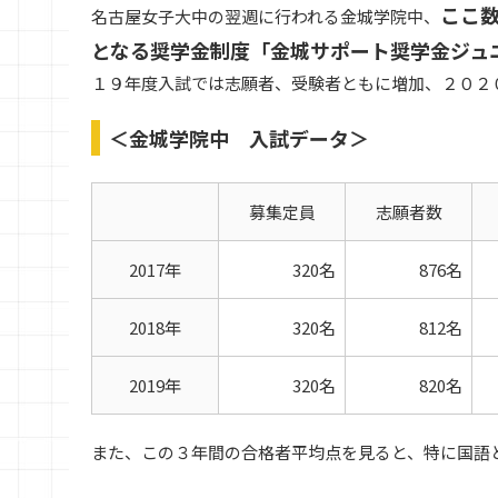
ここ
名古屋女子大中の翌週に行われる金城学院中、
となる奨学金制度「金城サポート奨学金ジュ
１９年度入試では志願者、受験者ともに増加、２０２
＜金城学院中 入試データ＞
募集定員
志願者数
2017年
320名
876名
2018年
320名
812名
2019年
320名
820名
また、この３年間の合格者平均点を見ると、特に国語