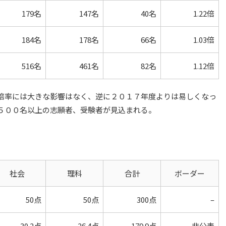
179名
147名
40名
1.22倍
184名
178名
66名
1.03倍
516名
461名
82名
1.12倍
倍率には大きな影響はなく、逆に２０１７年度よりは易しくなっ
５００名以上の志願者、受験者が見込まれる。
社会
理科
合計
ボーダー
50点
50点
300点
–
30.2点
26.4点
179.9点
非公表