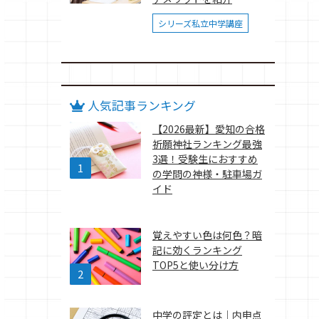
シリーズ私立中学講座
人気記事ランキング
【2026最新】愛知の合格
祈願神社ランキング最強
3選！受験生におすすめ
の学問の神様・駐車場ガ
イド
覚えやすい色は何色？暗
記に効くランキング
TOP5と使い分け方
中学の評定とは｜内申点