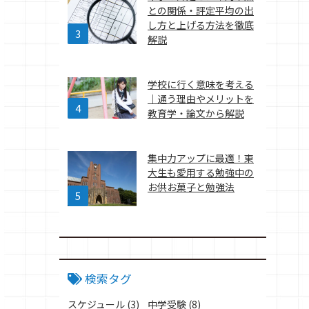
との関係・評定平均の出
し方と上げる方法を徹底
解説
学校に行く意味を考える
｜通う理由やメリットを
教育学・論文から解説
集中力アップに最適！東
大生も愛用する勉強中の
お供お菓子と勉強法
検索タグ
スケジュール
(3)
中学受験
(8)