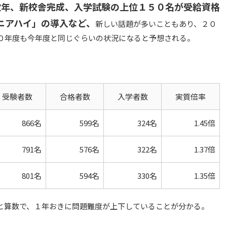
数年、新校舎完成、入学試験の上位１５０名が受給資格
ニアハイ」の導入など、
新しい話題が多いこともあり、２０
０年度も今年度と同じぐらいの状況になると予想される。
受験者数
合格者数
入学者数
実質倍率
866名
599名
324名
1.45倍
791名
576名
322名
1.37倍
801名
594名
330名
1.35倍
と算数で、１年おきに問題難度が上下していることが分かる。