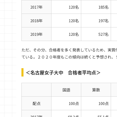
2017年
120名
185名
2018年
120名
197名
2019年
120名
527名
ただ、その分、合格者を多く発表しているため、実質
ている。２０２０年度もこの傾向は続くと予想され、
＜名古屋女子大中 合格者平均点＞
国語
算数
配点
100点
100点
2017年
68.2点
55.1点