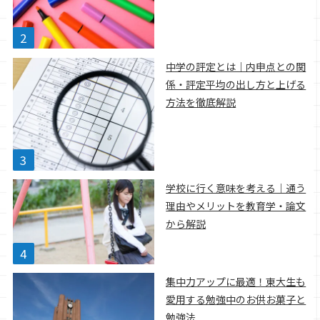
中学の評定とは｜内申点との関
係・評定平均の出し方と上げる
方法を徹底解説
学校に行く意味を考える｜通う
理由やメリットを教育学・論文
から解説
集中力アップに最適！東大生も
愛用する勉強中のお供お菓子と
勉強法