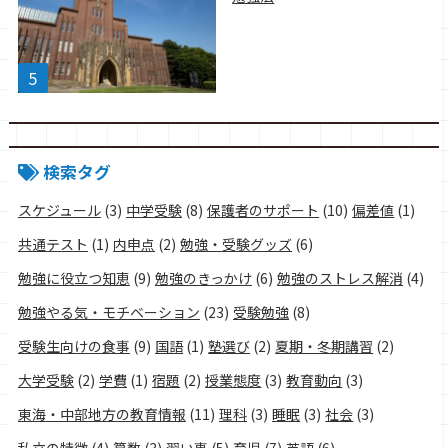
検索タグ
スケジュール
(3)
中学受験
(8)
保護者のサポート
(10)
偏差値
(1)
共通テスト
(1)
内申点
(2)
勉強・受験グッズ
(6)
勉強に役立つ知恵
(9)
勉強のきっかけ
(6)
勉強のストレス解消
(4)
勉強やる気・モチベーション
(23)
受験勉強
(8)
受験生向けの食事
(9)
国語
(1)
塾選び
(2)
夏期・冬期講習
(2)
大学受験
(2)
学費
(1)
宿題
(2)
授業態度
(3)
教育動向
(3)
東海・中部地方の教育情報
(11)
理科
(3)
睡眠
(3)
社会
(3)
私立の特徴
(4)
算数
(3)
習い事
(5)
育児
(7)
英語
(6)