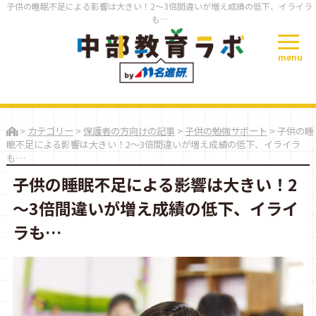
子供の睡眠不足による影響は大きい！2～3倍間違いが増え成績の低下、イライラ
も…
menu
>
カテゴリー
>
保護者の方向けの記事
>
子供の勉強サポート
>
子供の睡
眠不足による影響は大きい！2～3倍間違いが増え成績の低下、イライラ
も…
子供の睡眠不足による影響は大きい！2
～3倍間違いが増え成績の低下、イライ
ラも…