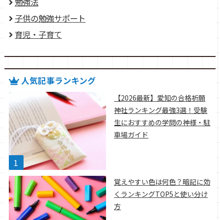
勉強法
子供の勉強サポート
育児・子育て
人気記事ランキング
【2026最新】愛知の合格祈願
神社ランキング最強3選！受験
生におすすめの学問の神様・駐
車場ガイド
覚えやすい色は何色？暗記に効
くランキングTOP5と使い分け
方