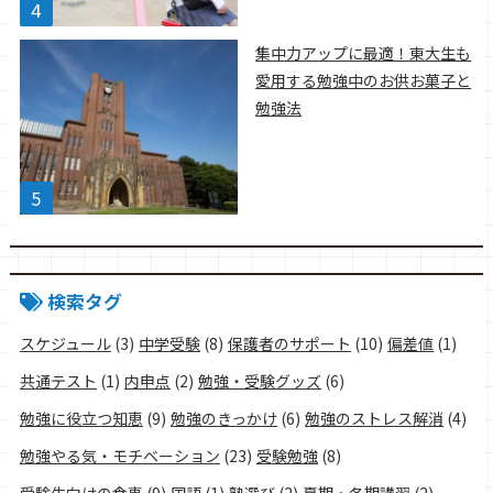
集中力アップに最適！東大生も
愛用する勉強中のお供お菓子と
勉強法
検索タグ
スケジュール
(3)
中学受験
(8)
保護者のサポート
(10)
偏差値
(1)
共通テスト
(1)
内申点
(2)
勉強・受験グッズ
(6)
勉強に役立つ知恵
(9)
勉強のきっかけ
(6)
勉強のストレス解消
(4)
勉強やる気・モチベーション
(23)
受験勉強
(8)
受験生向けの食事
(9)
国語
(1)
塾選び
(2)
夏期・冬期講習
(2)