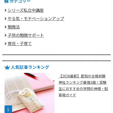
カテゴリー
シリーズ私立中講座
やる気・モチベーションアップ
勉強法
子供の勉強サポート
育児・子育て
人気記事ランキング
【2026最新】愛知の合格祈願
神社ランキング最強3選！受験
生におすすめの学問の神様・駐
車場ガイド