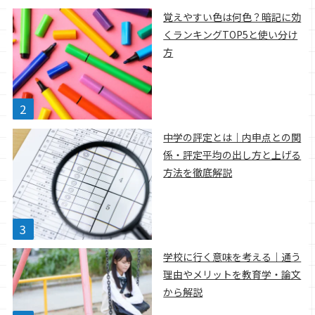
覚えやすい色は何色？暗記に効
くランキングTOP5と使い分け
方
中学の評定とは｜内申点との関
係・評定平均の出し方と上げる
方法を徹底解説
学校に行く意味を考える｜通う
理由やメリットを教育学・論文
から解説